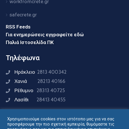
workfromcrete.gr
safecrete.gr
RSS Feeds
Για ενημερώσεις εγγραφείτε εδώ
Παλιά Ιστοσελίδα ΠΚ
Τηλέφωνα
Ηράκλειο
2813 400342
Χανιά
28213 40166
Ρέθυμνο
28313 40725
Λασίθι
28413 40455
Χρησιμοποιούμε cookies στον ιστότοπο μας για να σας
Συνδεθείτε μαζί μας
προσφέρουμε την πιο σχετική εμπειρία, θυμόμαστε τις