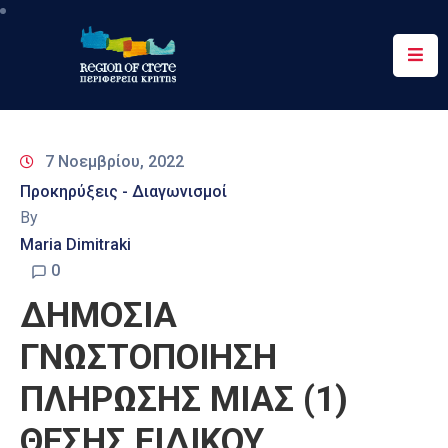
Περιφέρεια
Ενημέρωση
7 Νοεμβρίου, 2022
Έργα
Προκηρύξεις - Διαγωνισμοί
&
By
Δράσεις
Maria Dimitraki
Ψηφιακές
0
Υπηρεσίες
ΔΗΜΟΣΙΑ
Επικοινωνία
ΓΝΩΣΤΟΠΟΙΗΣΗ
ΠΛΗΡΩΣΗΣ ΜΙΑΣ (1)
ΘΕΣΗΣ ΕΙΔΙΚΟΥ