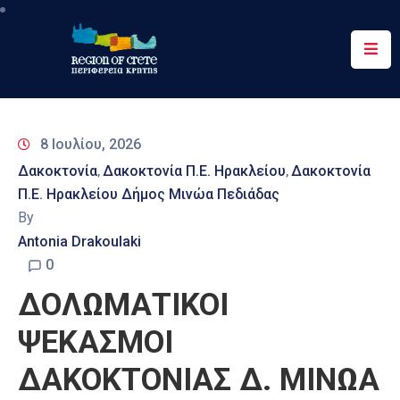
Περιφέρεια
Ενημέρωση
8 Ιουλίου, 2026
Έργα
Δακοκτονία
Δακοκτονία Π.Ε. Ηρακλείου
Δακοκτονία
‚
‚
&
Π.Ε. Ηρακλείου Δήμος Μινώα Πεδιάδας
Δράσεις
By
Ψηφιακές
Antonia Drakoulaki
Υπηρεσίες
0
ΔΟΛΩΜΑΤΙΚΟΙ
Επικοινωνία
ΨΕΚΑΣΜΟΙ
ΔΑΚΟΚΤΟΝΙΑΣ Δ. ΜΙΝΩΑ