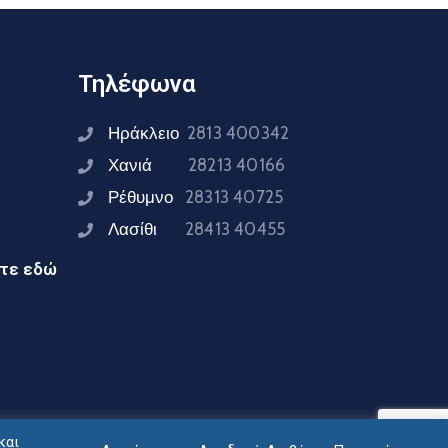
Τηλέφωνα
Ηράκλειο
2813 400342
Χανιά
28213 40166
Ρέθυμνο
28313 40725
Λασίθι
28413 40455
ίτε εδώ
και