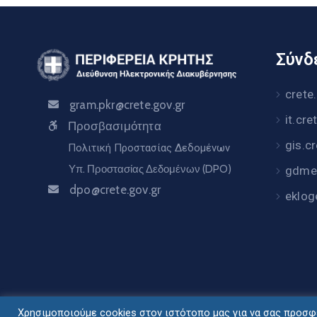
Σύνδε
crete
gram.pkr@crete.gov.gr
it.cre
Προσβασιμότητα
gis.c
Πολιτική Προστασίας Δεδομένων
Υπ. Προστασίας Δεδομένων (DPO)
gdme.
dpo@crete.gov.gr
eklog
Χρησιμοποιούμε cookies στον ιστότοπο μας για να σας προσφέ