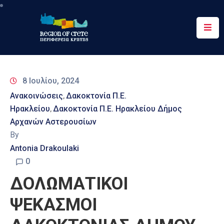
Περιφέρεια
Ενημέρωση
8 Ιουλίου, 2024
Έργα
Ανακοινώσεις
Δακοκτονία Π.Ε.
‚
&
Ηρακλείου
Δακοκτονία Π.Ε. Ηρακλείου Δήμος
‚
Δράσεις
Αρχανών Αστερουσίων
By
Ψηφιακές
Υπηρεσίες
Antonia Drakoulaki
0
Επικοινωνία
ΔΟΛΩΜΑΤΙΚΟΙ
ΨΕΚΑΣΜΟΙ