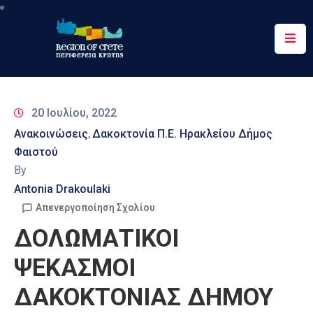
Περιφέρεια
Ενημέρωση
20 Ιουλίου, 2022
Έργα
Ανακοινώσεις
Δακοκτονία Π.Ε. Ηρακλείου Δήμος
‚
&
Φαιστού
Δράσεις
By
Ψηφιακές
Antonia Drakoulaki
Υπηρεσίες
Απενεργοποίηση Σχολίου
ΔΟΛΩΜΑΤΙΚΟΙ
Επικοινωνία
ΨΕΚΑΣΜΟΙ
ΔΑΚΟΚΤΟΝΙΑΣ ΔΗΜΟΥ