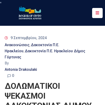
Περιφέρεια
Ενημέρωση
9 Σεπτεμβρίου, 2024
Έργα
Ανακοινώσεις
Δακοκτονία Π.Ε.
‚
&
Ηρακλείου
Δακοκτονία Π.Ε. Ηρακλείου Δήμος
‚
Δράσεις
Γόρτυνας
By
Ψηφιακές
Υπηρεσίες
Antonia Drakoulaki
0
Επικοινωνία
ΔΟΛΩΜΑΤΙΚΟΙ
ΨΕΚΑΣΜΟΙ