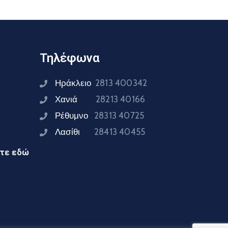
Τηλέφωνα
Ηράκλειο
2813 400342
Χανιά
28213 40166
Ρέθυμνο
28313 40725
Λασίθι
28413 40455
ίτε εδώ