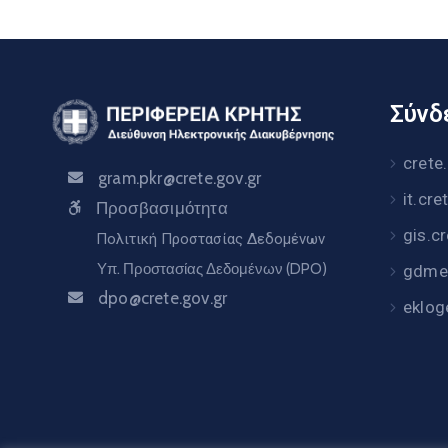
Σύνδε
crete
gram.pkr@crete.gov.gr
it.cre
Προσβασιμότητα
gis.c
Πολιτική Προστασίας Δεδομένων
Υπ. Προστασίας Δεδομένων (DPO)
gdme.
dpo@crete.gov.gr
eklog