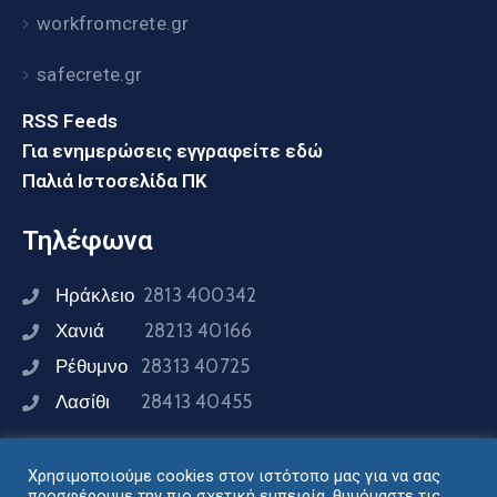
workfromcrete.gr
safecrete.gr
RSS Feeds
Για ενημερώσεις εγγραφείτε εδώ
Παλιά Ιστοσελίδα ΠΚ
Τηλέφωνα
Ηράκλειο
2813 400342
Χανιά
28213 40166
Ρέθυμνο
28313 40725
Λασίθι
28413 40455
Χρησιμοποιούμε cookies στον ιστότοπο μας για να σας
Συνδεθείτε μαζί μας
προσφέρουμε την πιο σχετική εμπειρία, θυμόμαστε τις