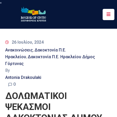
Περιφέρεια
Ενημέρωση
26 Ιουλίου, 2024
Έργα
Ανακοινώσεις
Δακοκτονία Π.Ε.
‚
&
Ηρακλείου
Δακοκτονία Π.Ε. Ηρακλείου Δήμος
‚
Δράσεις
Γόρτυνας
By
Ψηφιακές
Υπηρεσίες
Antonia Drakoulaki
0
Επικοινωνία
ΔΟΛΩΜΑΤΙΚΟΙ
ΨΕΚΑΣΜΟΙ