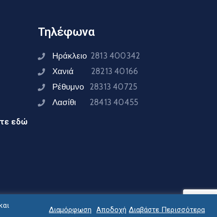
Τηλέφωνα
Ηράκλειο
2813 400342
Χανιά
28213 40166
Ρέθυμνο
28313 40725
Λασίθι
28413 40455
ίτε εδώ
και
Διαμόρφωση
Αποδοχή
Διαβάστε Περισσότερα
ειας Κρήτης © 2024