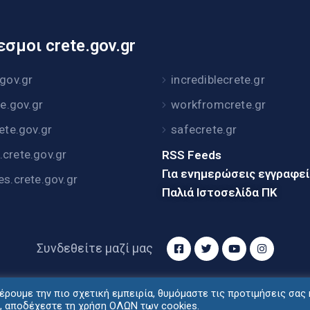
σμοι crete.gov.gr
.gov.gr
incrediblecrete.gr
te.gov.gr
workfromcrete.gr
rete.gov.gr
safecrete.gr
crete.gov.gr
RSS Feeds
Για ενημερώσεις εγγραφε
es.crete.gov.gr
Παλιά Ιστοσελίδα ΠΚ
Συνδεθείτε μαζί μας
ρουμε την πιο σχετική εμπειρία, θυμόμαστε τις προτιμήσεις σας 
τυξη: Διεύθυνση Ηλεκτρονικής Διακυβέρνησης Περιφέρ
", αποδέχεστε τη χρήση ΟΛΩΝ των cookies.