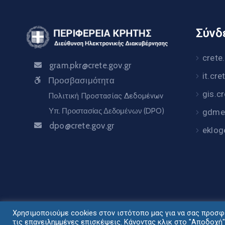
Σύνδε
crete
gram.pkr@crete.gov.gr
it.cre
Προσβασιμότητα
gis.c
Πολιτική Προστασίας Δεδομένων
Υπ. Προστασίας Δεδομένων (DPO)
gdme.
dpo@crete.gov.gr
eklog
Χρησιμοποιούμε cookies στον ιστότοπο μας για να σας προσφέ
Σχεδιασμός - Ανάπ
τις επανειλημμένες επισκέψεις. Κάνοντας κλικ στο "Αποδοχή