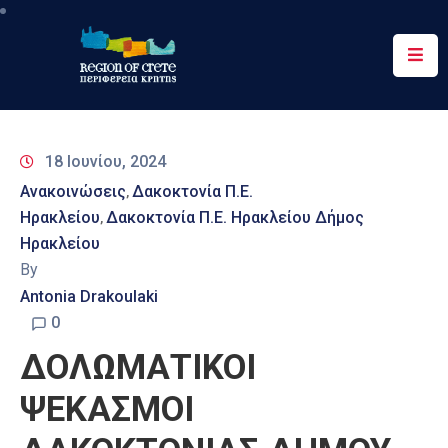
Περιφέρεια
Ενημέρωση
18 Ιουνίου, 2024
Έργα
Ανακοινώσεις
Δακοκτονία Π.Ε.
‚
&
Ηρακλείου
Δακοκτονία Π.Ε. Ηρακλείου Δήμος
‚
Δράσεις
Ηρακλείου
By
Ψηφιακές
Υπηρεσίες
Antonia Drakoulaki
0
Επικοινωνία
ΔΟΛΩΜΑΤΙΚΟΙ
ΨΕΚΑΣΜΟΙ