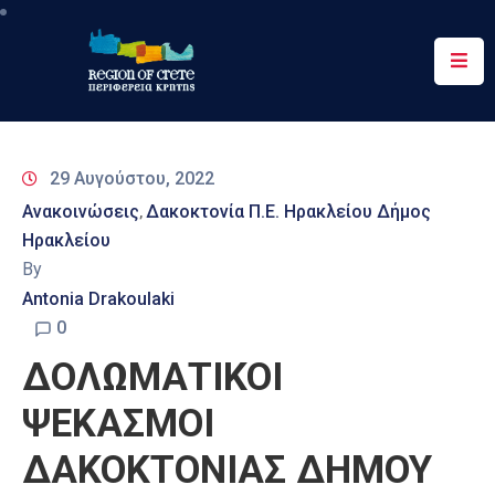
Περιφέρεια
Ενημέρωση
29 Αυγούστου, 2022
Έργα
Ανακοινώσεις
Δακοκτονία Π.Ε. Ηρακλείου Δήμος
‚
&
Ηρακλείου
Δράσεις
By
Ψηφιακές
Antonia Drakoulaki
Υπηρεσίες
0
ΔΟΛΩΜΑΤΙΚΟΙ
Επικοινωνία
ΨΕΚΑΣΜΟΙ
ΔΑΚΟΚΤΟΝΙΑΣ ΔΗΜΟΥ