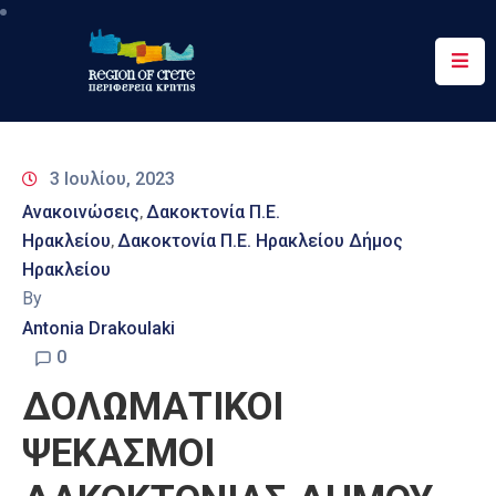
Περιφέρεια
Ενημέρωση
3 Ιουλίου, 2023
Έργα
Ανακοινώσεις
Δακοκτονία Π.Ε.
‚
&
Ηρακλείου
Δακοκτονία Π.Ε. Ηρακλείου Δήμος
‚
Δράσεις
Ηρακλείου
By
Ψηφιακές
Υπηρεσίες
Antonia Drakoulaki
0
Επικοινωνία
ΔΟΛΩΜΑΤΙΚΟΙ
ΨΕΚΑΣΜΟΙ