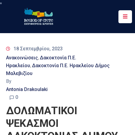
Περιφέρεια
Ενημέρωση
18 Σεπτεμβρίου, 2023
Έργα
Ανακοινώσεις
Δακοκτονία Π.Ε.
‚
&
Ηρακλείου
Δακοκτονία Π.Ε. Ηρακλείου Δήμος
‚
Δράσεις
Μαλεβιζίου
By
Ψηφιακές
Υπηρεσίες
Antonia Drakoulaki
0
Επικοινωνία
ΔΟΛΩΜΑΤΙΚΟΙ
ΨΕΚΑΣΜΟΙ