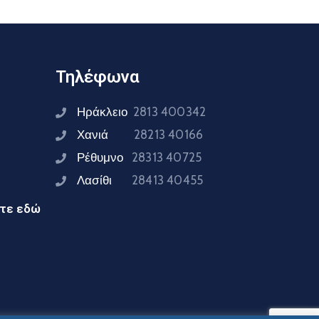
Τηλέφωνα
Ηράκλειο
2813 400342
Χανιά
28213 40166
Ρέθυμνο
28313 40725
Λασίθι
28413 40455
ίτε εδώ