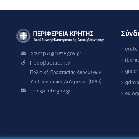
Σύνδε
crete
gram.pkr@crete.gov.gr
it.cre
Προσβασιμότητα
gis.c
Πολιτική Προστασίας Δεδομένων
Υπ. Προστασίας Δεδομένων (DPO)
gdme.
dpo@crete.gov.gr
eklog