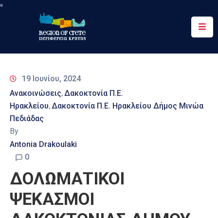
Περιφέρεια
Ενημέρωση
19 Ιουνίου, 2024
Έργα
Ανακοινώσεις
Δακοκτονία Π.Ε.
‚
&
Ηρακλείου
Δακοκτονία Π.Ε. Ηρακλείου Δήμος Μινώα
‚
Δράσεις
Πεδιάδας
By
Ψηφιακές
Υπηρεσίες
Antonia Drakoulaki
0
Επικοινωνία
ΔΟΛΩΜΑΤΙΚΟΙ
ΨΕΚΑΣΜΟΙ