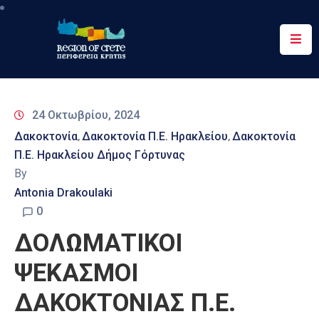
Περιφέρεια
Ενημέρωση
24 Οκτωβρίου, 2024
Έργα
Δακοκτονία
Δακοκτονία Π.Ε. Ηρακλείου
Δακοκτονία
‚
‚
&
Π.Ε. Ηρακλείου Δήμος Γόρτυνας
Δράσεις
By
Ψηφιακές
Antonia Drakoulaki
Υπηρεσίες
0
ΔΟΛΩΜΑΤΙΚΟΙ
Επικοινωνία
ΨΕΚΑΣΜΟΙ
ΔΑΚΟΚΤΟΝΙΑΣ Π.Ε.