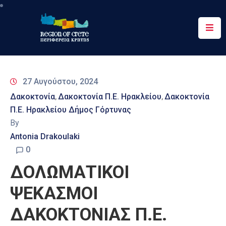
Περιφέρεια
Ενημέρωση
27 Αυγούστου, 2024
Έργα
Δακοκτονία
Δακοκτονία Π.Ε. Ηρακλείου
Δακοκτονία
‚
‚
&
Π.Ε. Ηρακλείου Δήμος Γόρτυνας
Δράσεις
By
Ψηφιακές
Antonia Drakoulaki
Υπηρεσίες
0
ΔΟΛΩΜΑΤΙΚΟΙ
Επικοινωνία
ΨΕΚΑΣΜΟΙ
ΔΑΚΟΚΤΟΝΙΑΣ Π.Ε.