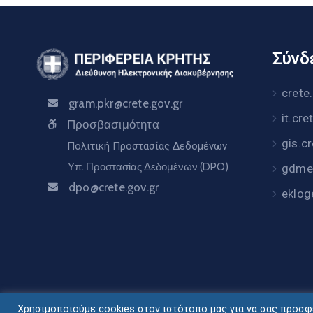
Σύνδε
crete
gram.pkr@crete.gov.gr
it.cre
Προσβασιμότητα
gis.c
Πολιτική Προστασίας Δεδομένων
Υπ. Προστασίας Δεδομένων (DPO)
gdme.
dpo@crete.gov.gr
eklog
Χρησιμοποιούμε cookies στον ιστότοπο μας για να σας προσφέ