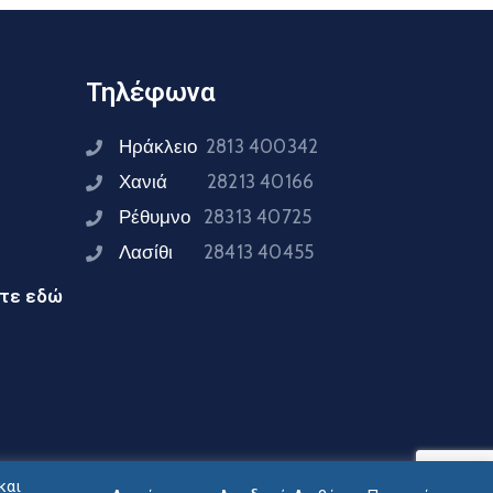
Τηλέφωνα
Ηράκλειο
2813 400342
Χανιά
28213 40166
Ρέθυμνο
28313 40725
Λασίθι
28413 40455
ίτε εδώ
και