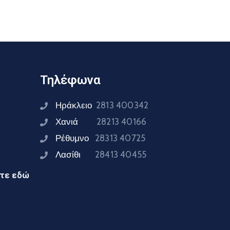
Τηλέφωνα
Ηράκλειο
2813 400342
Χανιά
28213 40166
Ρέθυμνο
28313 40725
Λασίθι
28413 40455
ίτε εδώ