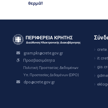
θερμά!!
Σύνδε
crete
gram.pkr@crete.gov.gr
it.cre
Προσβασιμότητα
gis.c
Πολιτική Προστασίας Δεδομένων
Υπ. Προστασίας Δεδομένων (DPO)
gdme.
dpo@crete.gov.gr
eklog