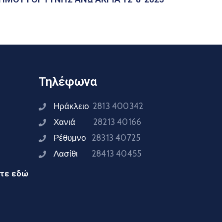
Τηλέφωνα
Ηράκλειο
2813 400342
Χανιά
28213 40166
Ρέθυμνο
28313 40725
Λασίθι
28413 40455
ίτε εδώ