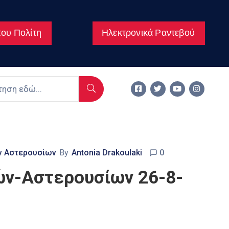
ου Πολίτη
Ηλεκτρονικά Ραντεβού
ν Αστερουσίων
By
Antonia Drakoulaki
0
ν-Αστερουσίων 26-8-