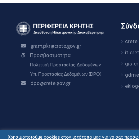
Σύνδε
crete
gram.pkr@crete.gov.gr
it.cre
Προσβασιμότητα
gis.c
Πολιτική Προστασίας Δεδομένων
Υπ. Προστασίας Δεδομένων (DPO)
gdme.
dpo@crete.gov.gr
eklog
Χρησιμοποιούμε cookies στον ιστότοπο μας για να σας προσφέ