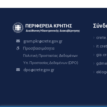
Σύνδε
crete
gram.pkr@crete.gov.gr
it.cre
Προσβασιμότητα
gis.c
Πολιτική Προστασίας Δεδομένων
Υπ. Προστασίας Δεδομένων (DPO)
gdme.
dpo@crete.gov.gr
eklog