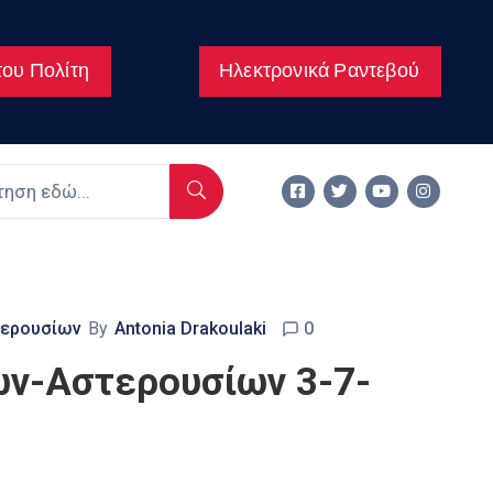
ου Πολίτη
Ηλεκτρονικά Ραντεβού
τερουσίων
By
Antonia Drakoulaki
0
́ν-Αστερουσίων 3-7-