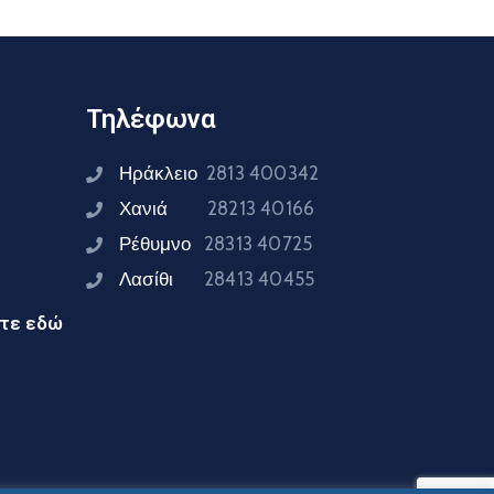
Τηλέφωνα
Ηράκλειο
2813 400342
Χανιά
28213 40166
Ρέθυμνο
28313 40725
Λασίθι
28413 40455
ίτε εδώ