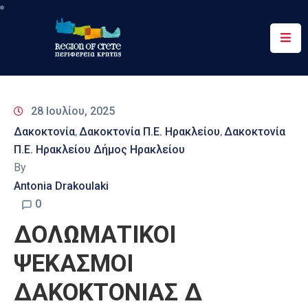
Περιφέρεια
Ενημέρωση
28 Ιουλίου, 2025
Έργα
Δακοκτονία
Δακοκτονία Π.Ε. Ηρακλείου
Δακοκτονία
‚
‚
&
Π.Ε. Ηρακλείου Δήμος Ηρακλείου
Δράσεις
By
Ψηφιακές
Antonia Drakoulaki
Υπηρεσίες
0
ΔΟΛΩΜΑΤΙΚΟΙ
Επικοινωνία
ΨΕΚΑΣΜΟΙ
ΔΑΚΟΚΤΟΝΙΑΣ Δ