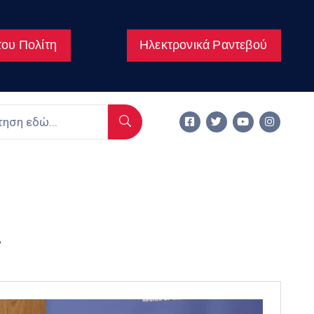
ου Πολίτη
Ηλεκτρονικά Ραντεβού
ς