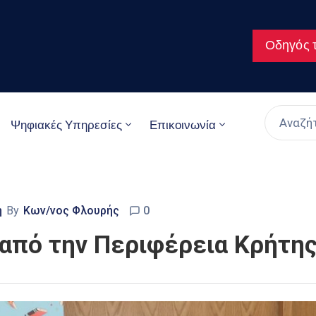
Οδηγός τ
Ψηφιακές Υπηρεσίες
Επικοινωνία
η
By
Κων/νος Φλουρής
0
από την Περιφέρεια Κρήτη