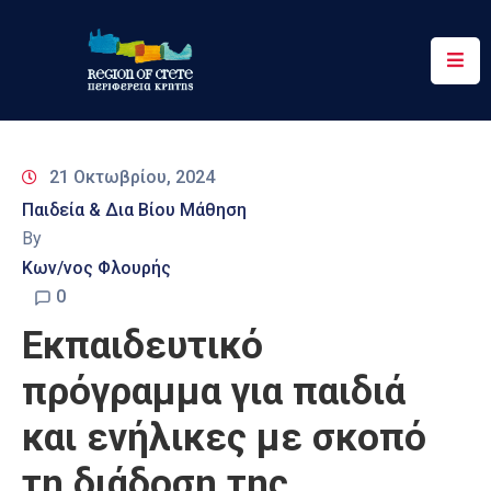
Περιφέρεια
Ενημέρωση
21 Οκτωβρίου, 2024
Έργα
Παιδεία & Δια Βίου Μάθηση
&
By
Δράσεις
Κων/νος Φλουρής
Ψηφιακές
0
Υπηρεσίες
Εκπαιδευτικό
Επικοινωνία
πρόγραμμα για παιδιά
και ενήλικες με σκοπό
τη διάδοση της