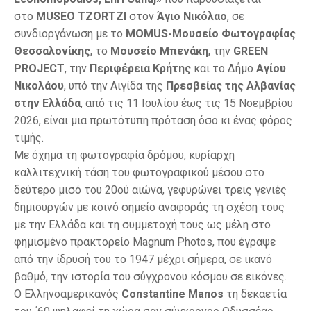
στο
MUSEO TZORTZI
στον
Άγιο Νικόλαο
, σε
συνδιοργάνωση με το
MOMUS-Μουσείο Φωτογραφίας
Θεσσαλονίκης
, το
Μουσείο Μπενάκη
, την
GREEN
PROJECT
, την
Περιφέρεια Κρήτης
και το Δήμο
Αγίου
Νικολάου
, υπό την Αιγίδα της
Πρεσβείας της Αλβανίας
στην Ελλάδα
, από τις 11 Ιουλίου έως τις 15 Νοεμβρίου
2026, είναι μια πρωτότυπη πρόταση όσο κι ένας φόρος
τιμής.
Με όχημα τη φωτογραφία δρόμου, κυρίαρχη
καλλιτεχνική τάση του φωτογραφικού μέσου στο
δεύτερο μισό του 20ού αιώνα, γεφυρώνει τρεις γενιές
δημιουργών με κοινό σημείο αναφοράς τη σχέση τους
με την Ελλάδα και τη συμμετοχή τους ως μέλη στο
φημισμένο πρακτορείο Magnum Photos, που έγραψε
από την ίδρυσή του το 1947 μέχρι σήμερα, σε ικανό
βαθμό, την ιστορία του σύγχρονου κόσμου σε εικόνες.
Ο Ελληνοαμερικανός
Constantine Manos
τη δεκαετία