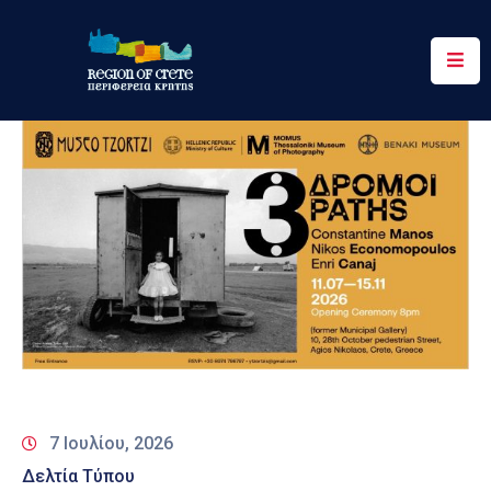
Περιφέρεια
Ενημέρωση
Έργα
&
Δράσεις
Ψηφιακές
Υπηρεσίες
Επικοινωνία
7 Ιουλίου, 2026
Δελτία Τύπου