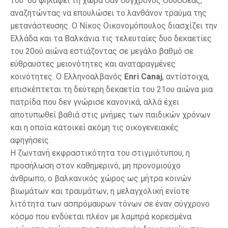
του ΄60 ψηλαφεί τη χώρα σαν σύγχρονος Οδυσσέας,
αναζητώντας να επουλώσει το λανθάνον τραύμα της
μετανάστευσης. Ο Νίκος Οικονομόπουλος διασχίζει την
Ελλάδα και τα Βαλκάνια τις τελευταίες δυο δεκαετίες
του 20ού αιώνα εστιάζοντας σε μεγάλο βαθμό σε
εύθραυστες μειονότητες και αναταραγμένες
κοινότητες. Ο Ελληνοαλβανός
Enri Canaj
, αντίστοιχα,
επισκέπτεται τη δεύτερη δεκαετία του 21ου αιώνα μια
πατρίδα που δεν γνώρισε κανονικά, αλλά έχει
αποτυπωθεί βαθιά στις μνήμες των παιδικών χρόνων
και η οποία κατοικεί ακόμη τις οικογενειακές
αφηγήσεις.
Η ζωντανή εκφραστικότητα του στιγμιότυπου, η
προσήλωση στον καθημερινό, μη προνομιούχο
άνθρωπο, ο βαλκανικός χώρος ως μήτρα κοινών
βιωμάτων και τραυμάτων, η μελαγχολική ενίοτε
λιτότητα των ασπρόμαυρων τόνων σε έναν σύγχρονο
κόσμο που ενδύεται πλέον με λαμπρά κορεσμένα