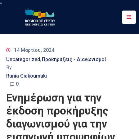
Περιφέρεια
Ενημέρωση
14 Μαρτίου, 2024
Έργα
Uncategorized
Προκηρύξεις - Διαγωνισμοί
‚
&
By
Δράσεις
Rania Giakoumaki
Ψηφιακές
0
Υπηρεσίες
Ενημέρωση για την
Επικοινωνία
έκδοση προκήρυξης
διαγωνισμού για την
εισαγωγή υποψηφίων