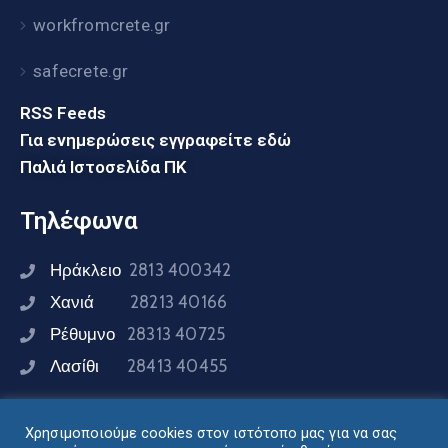
workfromcrete.gr
safecrete.gr
RSS Feeds
Για ενημερώσεις εγγραφείτε εδώ
Παλιά Ιστοσελίδα ΠΚ
Τηλέφωνα
Ηράκλειο
2813 400342
Χανιά
28213 40166
Ρέθυμνο
28313 40725
Λασίθι
28413 40455
Χρησιμοποιούμε cookies στον ιστότοπο μας για να σας
Συνδεθείτε μαζί μας