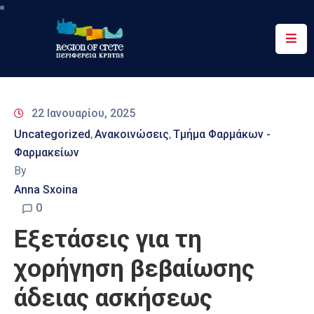
Περιφέρεια
Ενημέρωση
22 Ιανουαρίου, 2025
Έργα
Uncategorized
Ανακοινώσεις
Τμήμα Φαρμάκων -
‚
‚
&
Φαρμακείων
Δράσεις
By
Ψηφιακές
Anna Sxoina
Υπηρεσίες
0
Eξετάσεις για τη
Επικοινωνία
χορήγηση βεβαίωσης
άδειας ασκήσεως