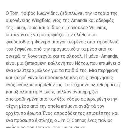
Ο Tom, Φοίβος Ιωαννίδης, ξεδιπλώνει την ιστορία της
οικογένειας Wingfield, γιος της Amanda και αδερφός
της Laura, ίσως και ο ίδιος ο Tennessee Williams,
επιμένοντας να μεταμφιέζει την αλήθεια σε
ψευδαίσθηση. Φανερά απογοητευμένος από τη δουλειά
του ξεφεύγει από την πραγματικότητα μέσα από το
σινεμά, τη λογοτεχνία και το αλκοόλ. Η μάνα- Amanda,
είναι μια ξεπεσμένη καλλονή του Νότου, που επιμένει σ΄
ένα καλύτερο μέλλον για τα παιδιά της. Μια περήφανη
και ζωηρή γυναίκα προσκολλημένη στις αναμνήσεις
ενός ένδοξου παρελθόντος. Ταυτόχρονα αξιοθαύμαστη
και αξιολύπητη. Η Laura, μάλλον ανάπηρη, ζει
αποτραβηγμένη από τον έξω κόσμο αφιερωμένη στην
τέχνη μέσα από την οποία επίμονα αναζητά τον
αρχέτυπο έρωτα. Ένας απροσδόκητος επισκέπτης και
ένα πρόσωπο έκπληξη, ο Jim O’ Connor, ένας παλιός
γνώριμος του Tom και της Laura, αν και