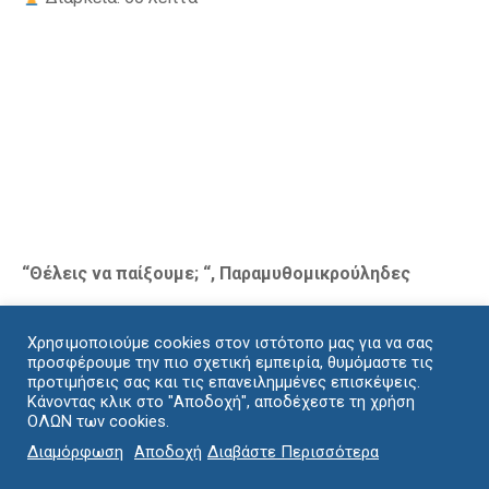
“
Θέλεις να παίξουμε;
“
, Παραμυθομικρούληδες
Μελέσες – Δήμος Αρχανών-Αστερουσίων
Χρησιμοποιούμε cookies στον ιστότοπο μας για να σας
Τετάρτη 29 Ιουλίου 2026 | 20:30
προσφέρουμε την πιο σχετική εμπειρία, θυμόμαστε τις
προτιμήσεις σας και τις επανειλημμένες επισκέψεις.
Κάνοντας κλικ στο "Αποδοχή", αποδέχεστε τη χρήση
ΟΛΩΝ των cookies.
Πλατεία Παναγίας
Διαμόρφωση
Αποδοχή
Διαβάστε Περισσότερα
Με την υποστήριξη του Δήμου Αρχανών-Αστερουσίων