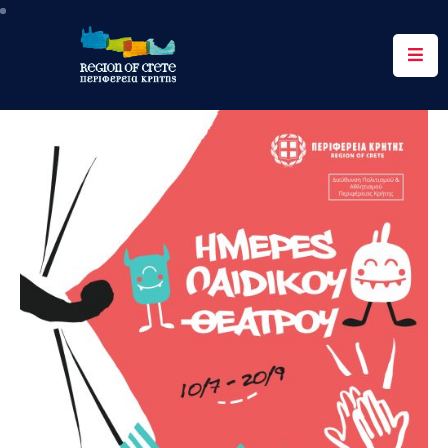
Περιφέρεια
Ενημέρωση
Έργα
&
Δράσεις
Ψηφιακές
Υπηρεσίες
Επικοινωνία