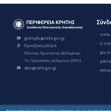
Σύνδε
crete
gram.pkr@crete.gov.gr
it.cre
Προσβασιμότητα
gis.c
Πολιτική Προστασίας Δεδομένων
Υπ. Προστασίας Δεδομένων (DPO)
gdme.
dpo@crete.gov.gr
eklog