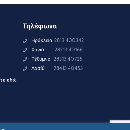
Τηλέφωνα
Ηράκλειο
2813 400342
Χανιά
28213 40166
Ρέθυμνο
28313 40725
Λασίθι
28413 40455
ίτε εδώ