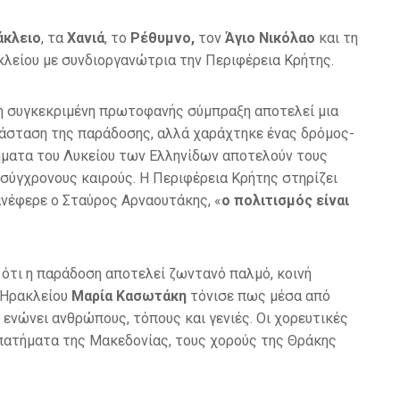
άκλειο
, τα
Χανιά
, το
Ρέθυμνο,
τον
Άγιο Νικόλαο
και τη
λείου με συνδιοργανώτρια την Περιφέρεια Κρήτης.
ι η συγκεκριμένη πρωτοφανής σύμπραξη αποτελεί μια
ράσταση της παράδοσης, αλλά χαράχτηκε ένας δρόμος-
τήματα του Λυκείου των Ελληνίδων αποτελούν τους
σύγχρονους καιρούς. Η Περιφέρεια Κρήτης στηρίζει
νέφερε ο Σταύρος Αρναουτάκης, «
ο πολιτισμός είναι
 ότι η παράδοση αποτελεί ζωντανό παλμό, κοινή
ν Ηρακλείου
Μαρία Κασωτάκη
τόνισε πως μέσα από
α ενώνει ανθρώπους, τόπους και γενιές. Οι χορευτικές
 πατήματα της Μακεδονίας, τους χορούς της Θράκης