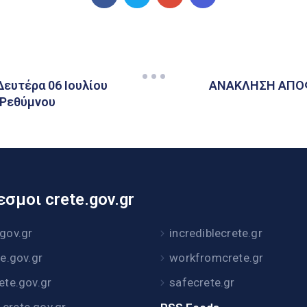
Δευτέρα 06 Ιουλίου
ΑΝΑΚΛΗΣΗ ΑΠΟΦ
ι Ρεθύμνου
σμοι crete.gov.gr
.gov.gr
incrediblecrete.gr
te.gov.gr
workfromcrete.gr
rete.gov.gr
safecrete.gr
crete.gov.gr