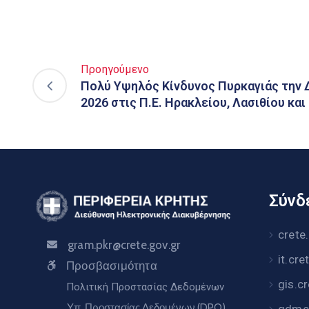
Προηγούμενο
Πολύ Υψηλός Κίνδυνος Πυρκαγιάς την 
2026 στις Π.Ε. Ηρακλείου, Λασιθίου κα
Σύνδε
crete
gram.pkr@crete.gov.gr
it.cre
Προσβασιμότητα
gis.c
Πολιτική Προστασίας Δεδομένων
Υπ. Προστασίας Δεδομένων (DPO)
gdme.