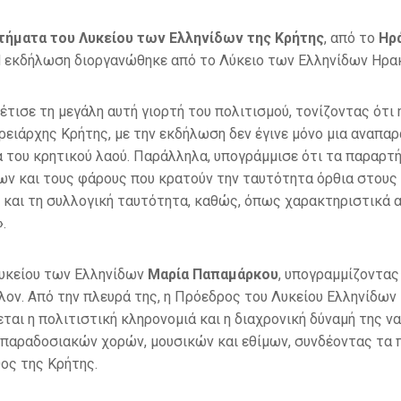
τήματα του Λυκείου των Ελληνίδων της Κρήτης
, από το
Ηρ
Η εκδήλωση διοργανώθηκε από το Λύκειο των Ελληνίδων Ηρακ
έτισε τη μεγάλη αυτή γιορτή του πολιτισμού, τονίζοντας ότ
ειάρχης Κρήτης, με την εκδήλωση δεν έγινε μόνο μια αναπα
α του κρητικού λαού. Παράλληλα, υπογράμμισε ότι τα παραρ
 και τους φάρους που κρατούν την ταυτότητα όρθια στους 
και τη συλλογική ταυτότητα, καθώς, όπως χαρακτηριστικά α
»
.
Λυκείου των Ελληνίδων
Μαρία Παπαμάρκου
, υπογραμμίζοντας
λον. Από την πλευρά της, η Πρόεδρος του Λυκείου Ελληνίδω
εται η πολιτιστική κληρονομιά και η διαχρονική δύναμή της ν
 παραδοσιακών χορών, μουσικών και εθίμων, συνδέοντας τα
θος της Κρήτης.