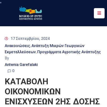
Περιφέρεια
Ενημέρωση
17 Σεπτεμβρίου, 2024
Έργα
Ανακοινώσεις
Ανάπτυξη Μικρών Γεωργικών
‚
&
Εκμεταλλεύσεων
Προγράμματα Αγροτικής Ανάπτυξης
‚
Δράσεις
By
Ψηφιακές
Antwnia Garefalaki
Υπηρεσίες
0
ΚΑΤΑΒΟΛΗ
Επικοινωνία
ΟΙΚΟΝΟΜΙΚΩΝ
ΕΝΙΣΧΥΣΕΩΝ 2ΗΣ ΔΟΣΗΣ