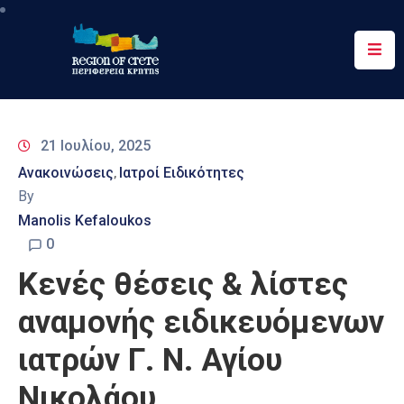
Περιφέρεια
Ενημέρωση
21 Ιουλίου, 2025
Έργα
Ανακοινώσεις
Ιατροί Ειδικότητες
‚
&
By
Δράσεις
Manolis Kefaloukos
Ψηφιακές
0
Υπηρεσίες
Κενές θέσεις & λίστες
Επικοινωνία
αναμονής ειδικευόμενων
ιατρών Γ. Ν. Αγίου
Νικολάου