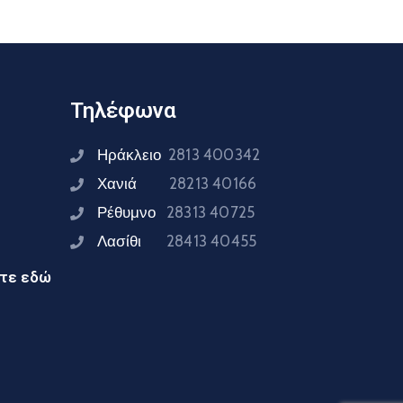
Τηλέφωνα
Ηράκλειο
2813 400342
Χανιά
28213 40166
Ρέθυμνο
28313 40725
Λασίθι
28413 40455
ίτε εδώ