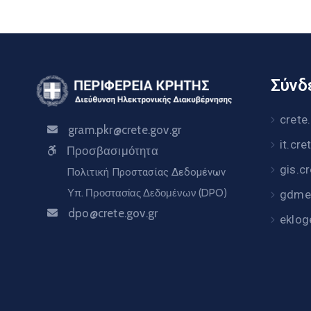
Σύνδε
crete
gram.pkr@crete.gov.gr
it.cre
Προσβασιμότητα
gis.c
Πολιτική Προστασίας Δεδομένων
Υπ. Προστασίας Δεδομένων (DPO)
gdme.
dpo@crete.gov.gr
eklog