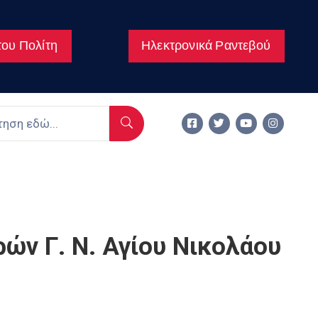
ου Πολίτη
Ηλεκτρονικά Ραντεβού
ών Γ. Ν. Αγίου Νικολάου