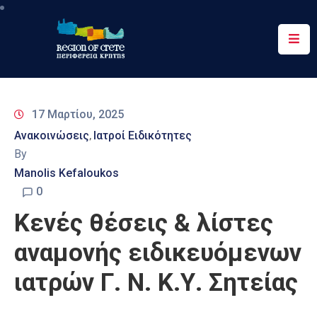
Περιφέρεια
Ενημέρωση
17 Μαρτίου, 2025
Έργα
Ανακοινώσεις
Ιατροί Ειδικότητες
‚
&
By
Δράσεις
Manolis Kefaloukos
Ψηφιακές
0
Υπηρεσίες
Κενές θέσεις & λίστες
Επικοινωνία
αναμονής ειδικευόμενων
ιατρών Γ. Ν. Κ.Υ. Σητείας