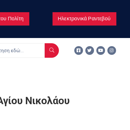
ου Πολίτη
Ηλεκτρονικά Ραντεβού
 Αγίου Νικολάου