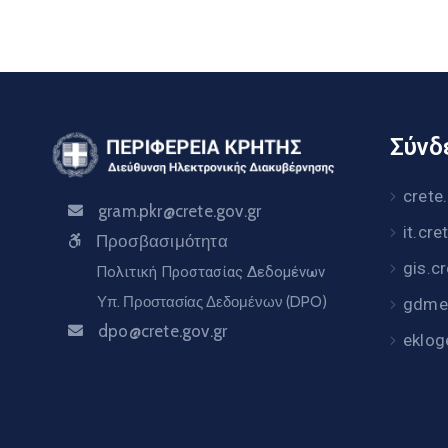
Σύνδε
crete
gram.pkr@crete.gov.gr
it.cre
Προσβασιμότητα
gis.c
Πολιτική Προστασίας Δεδομένων
Υπ. Προστασίας Δεδομένων (DPO)
gdme.
dpo@crete.gov.gr
eklog