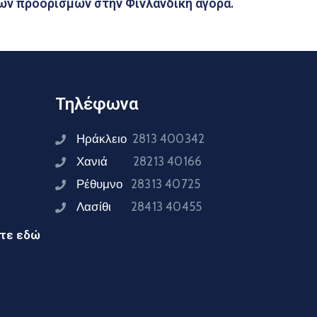
ών προορισμών στην Φινλανδική αγορά.
Τηλέφωνα
Ηράκλειο
2813 400342
Χανιά
28213 40166
Ρέθυμνο
28313 40725
Λασίθι
28413 40455
ίτε εδώ