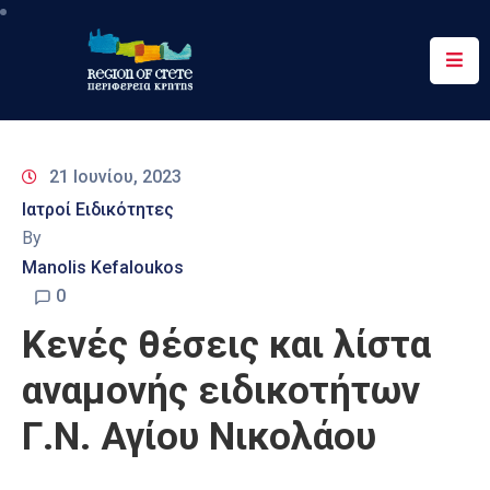
Περιφέρεια
Ενημέρωση
21 Ιουνίου, 2023
Έργα
Ιατροί Ειδικότητες
&
By
Δράσεις
Manolis Kefaloukos
Ψηφιακές
0
Υπηρεσίες
Κενές θέσεις και λίστα
Επικοινωνία
αναμονής ειδικοτήτων
Γ.Ν. Αγίου Νικολάου