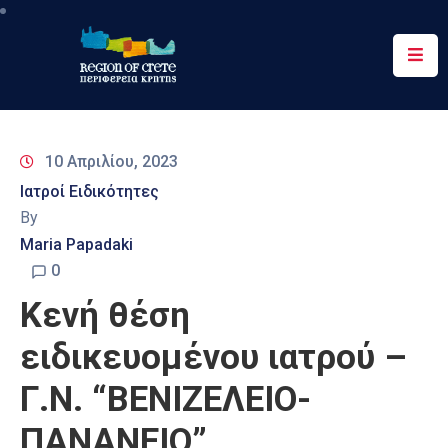
Περιφέρεια
Ενημέρωση
10 Απριλίου, 2023
Έργα
Ιατροί Ειδικότητες
&
By
Δράσεις
Maria Papadaki
Ψηφιακές
0
Υπηρεσίες
Κενή θέση
Επικοινωνία
ειδικευομένου ιατρού –
Γ.Ν. “ΒΕΝΙΖΕΛΕΙΟ-
ΠΑΝΑΝΕΙΟ”