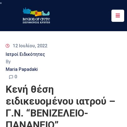
Περιφέρεια
Ενημέρωση
12 Ιουλίου, 2022
Έργα
Ιατροί Ειδικότητες
&
By
Δράσεις
Maria Papadaki
Ψηφιακές
0
Υπηρεσίες
Κενή θέση
Επικοινωνία
ειδικευομένου ιατρού –
Γ.Ν. “ΒΕΝΙΖΕΛΕΙΟ-
ΠΑΝΑΝΕΙΟ”