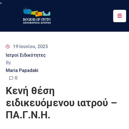
Περιφέρεια
Ενημέρωση
19 Ιουνίου, 2025
Έργα
Ιατροί Ειδικότητες
&
By
Δράσεις
Maria Papadaki
Ψηφιακές
0
Υπηρεσίες
Κενή θέση
Επικοινωνία
ειδικευόμενου ιατρού –
ΠΑ.Γ.Ν.Η.