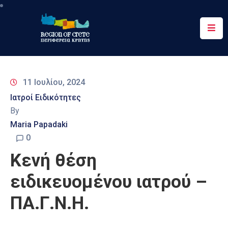
Περιφέρεια
Ενημέρωση
11 Ιουλίου, 2024
Έργα
Ιατροί Ειδικότητες
&
By
Δράσεις
Maria Papadaki
Ψηφιακές
0
Υπηρεσίες
Κενή θέση
Επικοινωνία
ειδικευομένου ιατρού –
ΠΑ.Γ.Ν.Η.