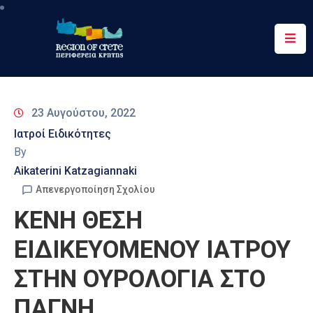
Περιφέρεια
Ενημέρωση
23 Αυγούστου, 2022
Έργα
Ιατροί Ειδικότητες
&
By
Δράσεις
Aikaterini Katzagiannaki
Ψηφιακές
Απενεργοποίηση Σχολίου
Υπηρεσίες
ΚΕΝΗ ΘΕΣΗ
Επικοινωνία
ΕΙΔΙΚΕΥΟΜΕΝΟΥ ΙΑΤΡΟΥ
ΣΤΗΝ ΟΥΡΟΛΟΓΙΑ ΣΤΟ
ΠΑΓΝΗ