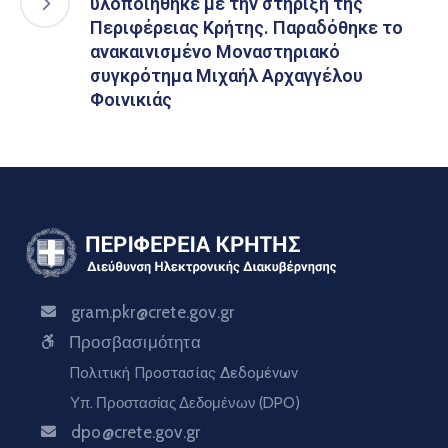
υλοποιήθηκε με την στήριξη της
Περιφέρειας Κρήτης. Παραδόθηκε το
ανακαινισμένο Μοναστηριακό
συγκρότημα Μιχαήλ Αρχαγγέλου
Φοινικιάς
gram.pkr@crete.gov.gr
Προσβασιμότητα
Πολιτική Προστασίας Δεδομένων
Υπ. Προστασίας Δεδομένων (DPO)
dpo@crete.gov.gr