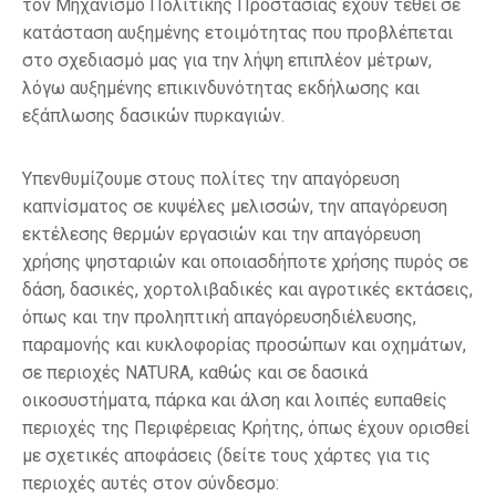
τον
Μηχανισμό Πολιτικής Προστασίας
έχουν τεθεί
σε
κατάσταση αυξημένης
ετοιμότητας
που προβλέπ
ε
ται
στο σχεδιασμό μας για την λήψη επιπλέον μέτρων,
λόγω αυξημένης επικινδυνότητας εκδήλωσης και
εξάπλωσης δασικών πυρκαγιών
.
Υπενθυμίζουμε στους πολίτες
την
απαγόρευση
καπνίσματος σε κυψέλες μελισσών, τη
ν
απαγόρευση
εκτέλεσης θερμών εργασιών και
την
απαγόρευση
χρήσης ψησταριών
και
οποιασδήποτε
χρήσης πυρός σε
δάση, δασικές, χορτολιβαδικές και αγροτικές εκτάσεις,
όπως και την προληπτική
απαγόρευση
διέλευσης,
παραμονής και κυκλοφορίας προσώπων και οχημάτων,
σε περιοχές NATURA, καθώς και σε δασικά
οικοσυστήματα, πάρκα και άλση
και λοιπές ευπαθείς
περιοχές της Περιφέρειας Κρήτης
, όπως έχουν ορισθεί
με σχετικές αποφάσεις
(δείτε τους χάρτες για τις
περιοχές αυτές στον σύνδεσμο: