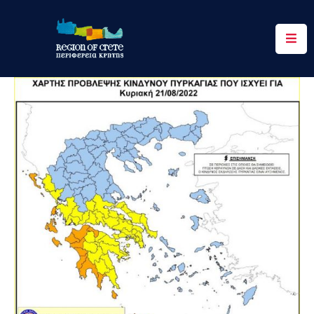
Περιφέρεια
Ενημέρωση
Έργα
&
Δράσεις
Ψηφιακές
Υπηρεσίες
Επικοινωνία