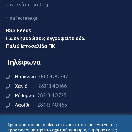
workfromcrete.gr
safecrete.gr
RSS Feeds
Για ενημερώσεις εγγραφείτε εδώ
Παλιά Ιστοσελίδα ΠΚ
Τηλέφωνα
Ηράκλειο
2813 400342
Χανιά
28213 40166
Ρέθυμνο
28313 40725
Λασίθι
28413 40455
Χρησιμοποιούμε cookies στον ιστότοπο μας για να σας
Συνδεθείτε μαζί μας
προσφέρουμε την πιο σχετική εμπειρία, θυμόμαστε τις