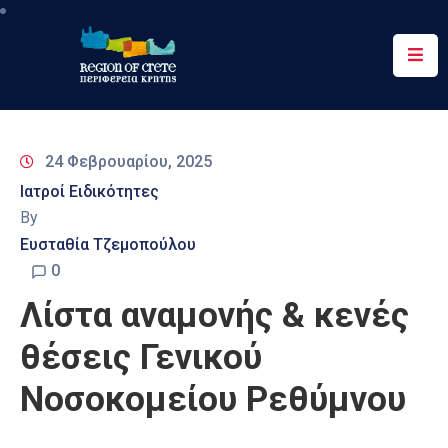
Περιφέρεια
Ενημέρωση
24 Φεβρουαρίου, 2025
Έργα
Ιατροί Ειδικότητες
&
By
Δράσεις
Ευσταθία Τζεμοπούλου
Ψηφιακές
0
Υπηρεσίες
Λίστα αναμονής & κενές
Επικοινωνία
θέσεις Γενικού
Νοσοκομείου Ρεθύμνου