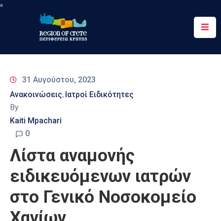
Περιφέρεια
Ενημέρωση
31 Αυγούστου, 2023
Έργα
Ανακοινώσεις
Ιατροί Ειδικότητες
‚
&
By
Δράσεις
Kaiti Mpachari
Ψηφιακές
0
Υπηρεσίες
Λίστα αναμονής
Επικοινωνία
ειδικευόμενων ιατρών
στο Γενικό Νοσοκομείο
Χανίων