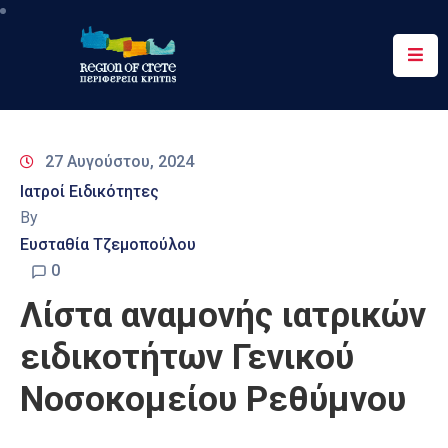
Περιφέρεια
Ενημέρωση
27 Αυγούστου, 2024
Έργα
Ιατροί Ειδικότητες
&
By
Δράσεις
Ευσταθία Τζεμοπούλου
Ψηφιακές
0
Υπηρεσίες
Λίστα αναμονής ιατρικών
Επικοινωνία
ειδικοτήτων Γενικού
Νοσοκομείου Ρεθύμνου