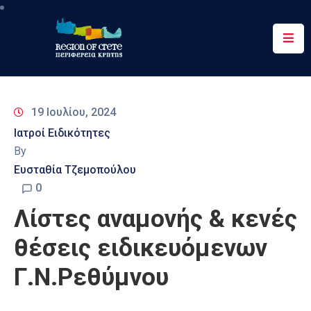
Περιφέρεια
Ενημέρωση
19 Ιουλίου, 2024
Έργα
Ιατροί Ειδικότητες
&
By
Δράσεις
Ευσταθία Τζεμοπούλου
Ψηφιακές
0
Υπηρεσίες
Λίστες αναμονής & κενές
Επικοινωνία
θέσεις ειδικευόμενων
Γ.Ν.Ρεθύμνου