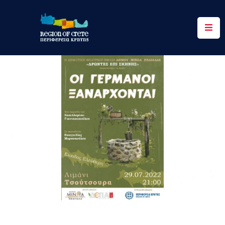
Περιφέρεια
Ενημέρωση
Έργα
&
Δράσεις
Ψηφιακές
Υπηρεσίες
Επικοινωνία