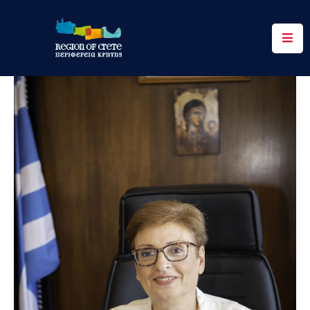
Περιφέρεια
Ενημέρωση
Έργα
&
Δράσεις
Ψηφιακές
Υπηρεσίες
Επικοινωνία