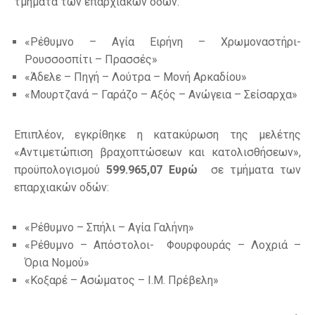
τμήματα των επαρχιακών οδών:
«Ρέθυμνο – Αγία Ειρήνη – Χρωμοναστήρι-
Ρουσσοσπίτι – Πρασσές»
«Άδελε – Πηγή – Λούτρα – Μονή Αρκαδίου»
«Μουρτζανά – Γαράζο – Αξός – Ανώγεια – Σείσαρχα»
Επιπλέον, εγκρίθηκε η κατακύρωση της μελέτης
«Αντιμετώπιση βραχοπτώσεων και κατολισθήσεων»,
προϋπολογισμού
599.965,07 Ευρώ
σε τμήματα των
επαρχιακών οδών:
«Ρέθυμνο – Σπήλι – Αγία Γαλήνη»
«Ρέθυμνο – Απόστολοι- Φουρφουράς – Λοχριά –
Όρια Νομού»
«Κοξαρέ – Ασώματος – Ι.Μ. Πρέβελη»